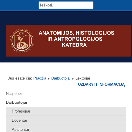
Jūs esate čia:
Pradžia
Darbuotojai
Lektoriai
UŽDARYTI INFORMACIJĄ
Naujienos
Darbuotojai
Profesoriai
Docentai
Asistentai