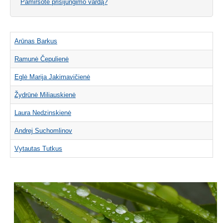
Pamiršote prisijungimo vardą?
Arūnas Barkus
Ramunė Čepulienė
Eglė Marija Jakimavičienė
Žydrūnė Miliauskienė
Laura Nedzinskienė
Andrej Suchomlinov
Vytautas Tutkus