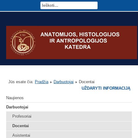
Jūs esate čia:
Pradžia
Darbuotojai
Docentai
UŽDARYTI INFORMACIJĄ
Naujienos
Darbuotojai
Profesoriai
Docentai
Asistentai